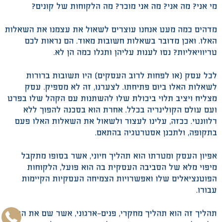
מי אני? מה אני? מה אני מוכר? מה הלקוחות של קונים?
מדהים כמה מעט אנחנו עוצרים לשאול את עצמנו את השאלות
האלו. ואכן מדובר בשאלות חשובות מאוד. הם נראות לכם
טריוויאליות? נסו לענות עליהן ותגלו כמה הן לא.
לכל עסק (או לפחות לרוב העסקים) היו תשובות ברורות
לשאלות האלו ביום פתיחתו. לצערנו, זה לא מספיק. עסק
מצליח ויציב תלוי ביכולת שלו להשתנות עם הקהל שלו בפרט
ועם עולם הקולינריה בכלל. אחרת הוא בסכנה להפוך ללא
רלוונטי. ככזה, עלינו לעצור ולשאול את השאלות האלו פעם
בתקופה, ולתכנן אסטרטגיה בהתאם.
אפיון העסק ומטרתו הוא תהליך חיוני, אשר בסופו מתקבל
מיפוי מלא של הסביבה העסקית בה הוא פועל, הלקוחות
הפוטנציאלים שלו ואפשרויות הצמיחה העסקיות הקיימות
עבורו.
תהליך זה הוא תהליך מחקרי, פנים-ארגוני, אשר שם את העסק