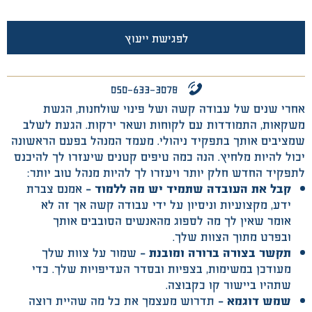
לפגישת ייעוץ
050-633-3078
אחרי שנים של עבודה קשה ושל פינוי שולחנות, הגשת
משקאות, התמודדות עם לקוחות ושאר ירקות. הגעת לשלב
שמציבים אותך בתפקיד ניהולי. מעמד המנהל בפעם הראשונה
יכול להיות מלחיץ. הנה כמה טיפים קטנים שיעזרו לך להיכנס
לתפקיד החדש חלק יותר ויעזרו לך להיות מנהל טוב יותר:
קבל את העובדה שתמיד יש מה ללמוד –
אמנם צברת
ידע, מקצועיות וניסיון על ידי עבודה קשה אך זה לא
אומר שאין לך מה לספוג מהאנשים הסובבים אותך
ובפרט מתוך הצוות שלך.
תקשר בצורה ברורה ומובנת –
שמור על צוות שלך
מעודכן במשימות, בצפיות ובסדר העדיפויות שלך. כדי
שתהיו ביישור קו כקבוצה.
שמש דוגמא –
תדרוש מעצמך את כל מה שהיית רוצה