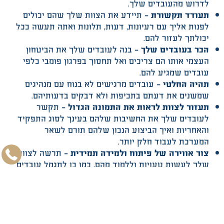
לדרוש מהעובדים שלך.
תעודד תקשורת –
תיידע את הצוות שלך שהם יכולים
לפנות אליך עם רעיונות, דעות, תלונות ואתה תעשה ככל
יכולתך לעזור להם.
הכר בעובדים שלך –
בנה לעובדים שלך את הביטחון
העצמי אותו הם צריכים ואל תחסוך בפרגון פומבי כלפי
עובדים שמגיע להם.
תהיה החלטי –
עובדים מרגישים לא בנוח עם מנהיגים
שמשנים את דעתם בתכיפות ולא דבקים בדעותיהם.
תעזור לצוות לראות את התמונה הגדול –
תקשר
לעובדים שלך את החשיבות שלהם בעינך לסוג התפקיד
והאחריות ואיך הביצוע הנכון שלהם תורם לשאר
המערכת לעבוד חלק יותר.
צור אווירה של פיתוח ולמידה תמידית –
תרשה לצוות
שלך לעשות טעויות וללמוד מהם, כמו כן לתגמל עובדים
על רעיונות חדשים
תהווה גורם הדרכה ודוגמא מקצועית –
תעקוב אחרי
ההתפתחות המקצועית של הצוות שלך. במידת הצורך
תדריך / תסביר / תלמד הצוות יעריך את העזרה
והתרומה שלך.